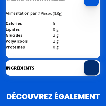
Alimentation par
2 Pieces (3.8g)
Calories
5
Lipides
0
g
Glucides
2
g
Polyalcools
2
g
Protéines
0
g
INGRÉDIENTS
DÉCOUVREZ ÉGALEMENT