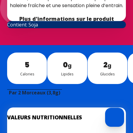
haleine fraîche et une sensation pleine d’entrain.
Plus d'informations sur le produit
Contient: Soja
5
0
2
g
g
Ca­lo­ries
Li­pides
Glu­cides
Par 2 Morceaux (3,8g)
VALEURS NUTRITIONNELLES