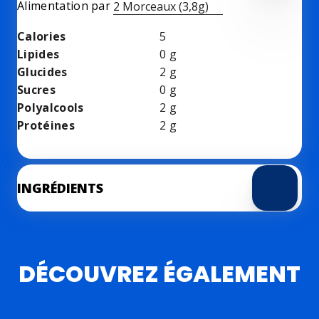
Alimentation par
2 Morceaux (3,8g)
Calories
5
Lipides
0
g
Glucides
2
g
Sucres
0
g
Polyalcools
2
g
Protéines
2
g
INGRÉDIENTS
DÉCOUVREZ ÉGALEMENT